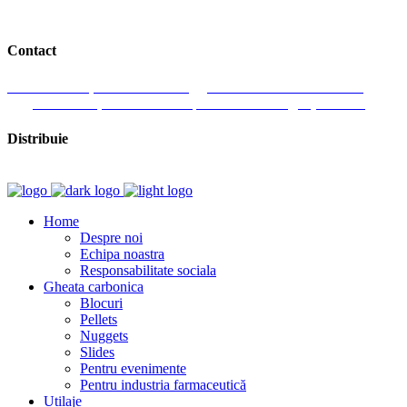
Contact
J. Honterus 37, 551019 Medias
Romania
+ 40 727 358 555
Luni-Vineri, 9:00 am-18:00 pm
Email: office@dryice24.ro
Distribuie
Home
Despre noi
Echipa noastra
Responsabilitate sociala
Gheata carbonica
Blocuri
Pellets
Nuggets
Slides
Pentru evenimente
Pentru industria farmaceutică
Utilaje