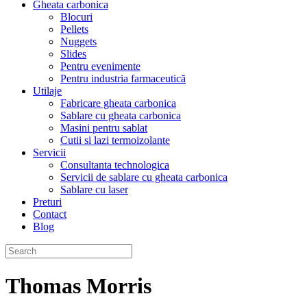
Gheata carbonica
Blocuri
Pellets
Nuggets
Slides
Pentru evenimente
Pentru industria farmaceutică
Utilaje
Fabricare gheata carbonica
Sablare cu gheata carbonica
Masini pentru sablat
Cutii si lazi termoizolante
Servicii
Consultanta technologica
Servicii de sablare cu gheata carbonica
Sablare cu laser
Preturi
Contact
Blog
Thomas Morris