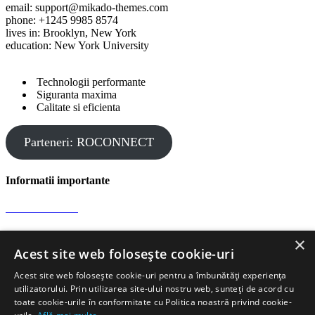
email: support@mikado-themes.com
phone: +1245 9985 8574
lives in: Brooklyn, New York
education: New York University
Technologii performante
Siguranta maxima
Calitate si eficienta
Parteneri: ROCONNECT
Informatii importante
Confidentialitate
×
Protectia datelor
Acest site web folosește cookie-uri
Acest site web folosește cookie-uri pentru a îmbunătăți experiența
Informatii de contact
utilizatorului. Prin utilizarea site-ului nostru web, sunteți de acord cu
toate cookie-urile în conformitate cu Politica noastră privind cookie-