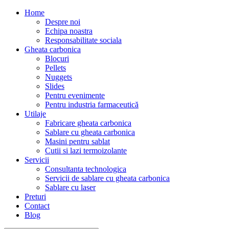
Home
Despre noi
Echipa noastra
Responsabilitate sociala
Gheata carbonica
Blocuri
Pellets
Nuggets
Slides
Pentru evenimente
Pentru industria farmaceutică
Utilaje
Fabricare gheata carbonica
Sablare cu gheata carbonica
Masini pentru sablat
Cutii si lazi termoizolante
Servicii
Consultanta technologica
Servicii de sablare cu gheata carbonica
Sablare cu laser
Preturi
Contact
Blog