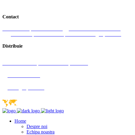
Contact
J. Honterus 37, 551019 Medias
Romania
+ 40 727 358 555
Luni-Vineri, 9:00 am-18:00 pm
Email: office@dryice24.ro
Distribuie
Str. J. Honterus 37, 551019 Medias, Romania
+40 727 358 555
office@dryice24.ro
Home
Despre noi
Echipa noastra