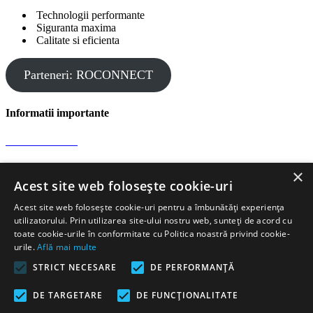
Technologii performante
Siguranta maxima
Calitate si eficienta
Parteneri: ROCONNECT
Informatii importante
Confidentialitate
×
Protectia datelor
Acest site web folosește cookie-uri
Acest site web folosește cookie-uri pentru a îmbunătăți experiența
Informatii de contact
utilizatorului. Prin utilizarea site-ului nostru web, sunteți de acord cu
toate cookie-urile în conformitate cu Politica noastră privind cookie-
urile.
Află mai multe
Comandă rapidă gheață carbonică
STRICT NECESARE
DE PERFORMANȚĂ
Str. J. Honterus 37, 551019 Medias
Romania
+ 40 727
358 555
Luni-Vineri, 9:00am-18:00pm
Email:
DE TARGETARE
DE FUNCŢIONALITATE
office@dryice24.ro