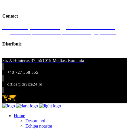
Contact
J. Honterus 37, 551019 Medias
Romania
+ 40 727 358 555
Luni-Vineri, 9:00 am-18:00 pm
Email: office@dryice24.ro
Distribuie
Str. J. Honterus 37, 551019 Medias, Romania
+40 727 358 555
office@dryice24.ro
Home
Despre noi
Echipa noastra