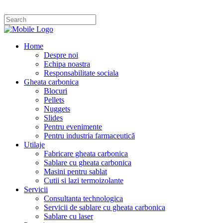
Home
Despre noi
Echipa noastra
Responsabilitate sociala
Gheata carbonica
Blocuri
Pellets
Nuggets
Slides
Pentru evenimente
Pentru industria farmaceutică
Utilaje
Fabricare gheata carbonica
Sablare cu gheata carbonica
Masini pentru sablat
Cutii si lazi termoizolante
Servicii
Consultanta technologica
Servicii de sablare cu gheata carbonica
Sablare cu laser