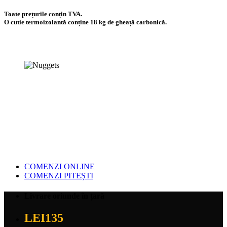
Toate prețurile conțin TVA.
O cutie termoizolantă conține 18 kg de gheață carbonică.
COMENZI ONLINE
COMENZI PITEȘTI
Livrare oriunde în țară
LEI
135