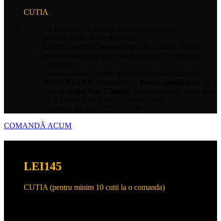
CUTIA
La acest preț se adaugă transportul și cutia
termoizolantă: 50 de lei/bucata.
Livrăm produsele noastre prin Fan Courier. Prețul
pentru transport se calculează automat în momentul
comenzii.
Pentru comenzi online, apăsați butonul de mai jos.
IMPORTANT
: comenzile cu
livrare sâmbăta
se vor
livra
la sediul Fan Courier
, deoarece există riscul de a
nu fi livrate în timp util la adresa dorită.
Comenzi din țară:
0722611247
COMANDĂ ACUM
LEI
145
CUTIA (pentru minim 10 cutii la o comanda)
1-2 cutii: 155 LEI
3-9 cutii: 150 LEI