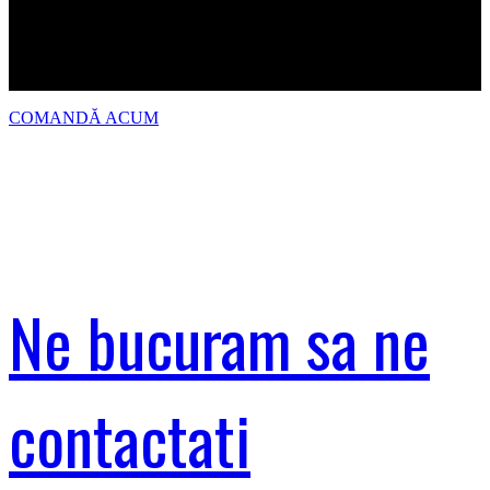
10 cutii sau mai mult: 145 Lei
La acest preț se adaugă cutia termoizolantă: 50 Lei/buc.
Se pot aduce cutii termoizolante la schimb, dacă sunt
într-o stare bună.
Comenzi Pitesti:
0726105100
COMANDĂ ACUM
Ne bucuram sa ne
contactati