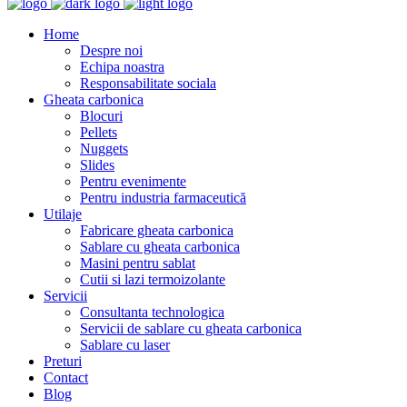
Home
Despre noi
Echipa noastra
Responsabilitate sociala
Gheata carbonica
Blocuri
Pellets
Nuggets
Slides
Pentru evenimente
Pentru industria farmaceutică
Utilaje
Fabricare gheata carbonica
Sablare cu gheata carbonica
Masini pentru sablat
Cutii si lazi termoizolante
Servicii
Consultanta technologica
Servicii de sablare cu gheata carbonica
Sablare cu laser
Preturi
Contact
Blog