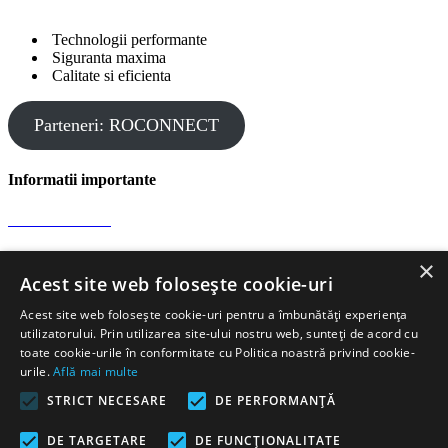
Technologii performante
Siguranta maxima
Calitate si eficienta
Parteneri: ROCONNECT
Informatii importante
Confidentialitate
×
Protectia datelor
Acest site web folosește cookie-uri
Acest site web folosește cookie-uri pentru a îmbunătăți experiența
Informatii de contact
utilizatorului. Prin utilizarea site-ului nostru web, sunteți de acord cu
toate cookie-urile în conformitate cu Politica noastră privind cookie-
urile.
Află mai multe
Comandă rapidă gheață carbonică
STRICT NECESARE
DE PERFORMANȚĂ
Str. J. Honterus 37, 551019 Medias
Romania
+ 40 727
358 555
Luni-Vineri, 9:00am-18:00pm
Email:
DE TARGETARE
DE FUNCŢIONALITATE