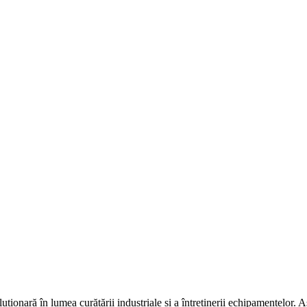
uționară în lumea curățării industriale și a întreținerii echipamentelor.