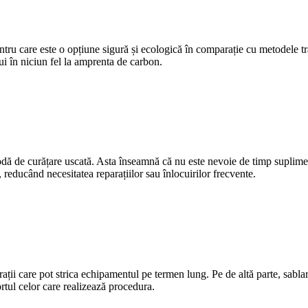
tru care este o opțiune sigură și ecologică în comparație cu metodele tr
ui în niciun fel la amprenta de carbon.
etodă de curățare uscată. Asta înseamnă că nu este nevoie de timp suplim
reducând necesitatea reparațiilor sau înlocuirilor frecvente.
ații care pot strica echipamentul pe termen lung. Pe de altă parte, sabla
rtul celor care realizează procedura.