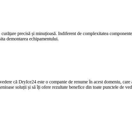
 curățare precisă și minuțioasă. Indiferent de complexitatea componente
cesita demontarea echipamentului.
n vedere că DryIce24 este o companie de renume în acest domeniu, care a
genioase soluții și să îți ofere rezultate benefice din toate punctele de ved