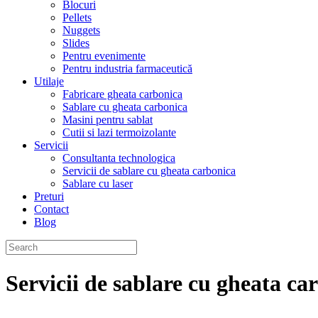
Blocuri
Pellets
Nuggets
Slides
Pentru evenimente
Pentru industria farmaceutică
Utilaje
Fabricare gheata carbonica
Sablare cu gheata carbonica
Masini pentru sablat
Cutii si lazi termoizolante
Servicii
Consultanta technologica
Servicii de sablare cu gheata carbonica
Sablare cu laser
Preturi
Contact
Blog
Servicii de sablare cu gheata ca