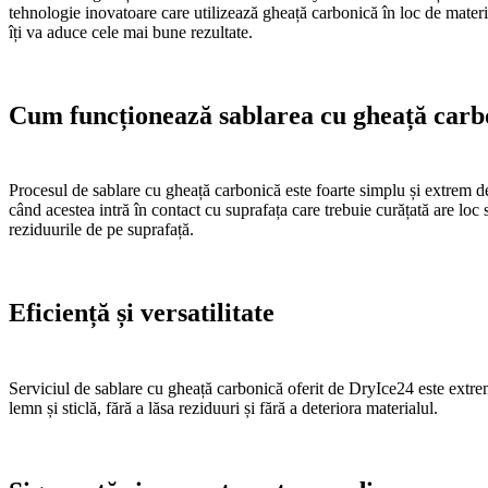
tehnologie inovatoare care utilizează gheață carbonică în loc de material
îți va aduce cele mai bune rezultate.
Cum funcționează sablarea cu gheață carb
Procesul de sablare cu gheață carbonică este foarte simplu și extrem de
când acestea intră în contact cu suprafața care trebuie curățată are lo
reziduurile de pe suprafață.
Eficiență și versatilitate
Serviciul de sablare cu gheață carbonică oferit de DryIce24 este extrem d
lemn și sticlă, fără a lăsa reziduuri și fără a deteriora materialul.