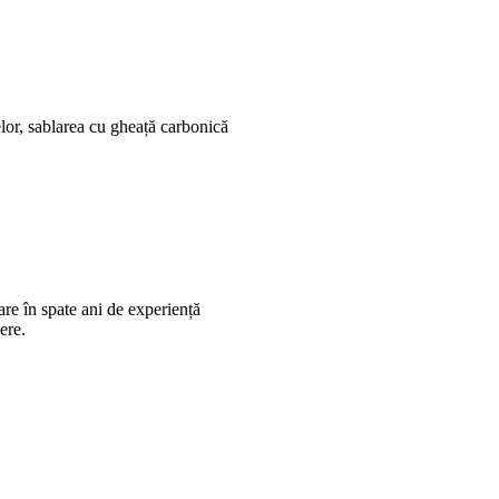
lor, sablarea cu gheață carbonică
re în spate ani de experiență
ere.