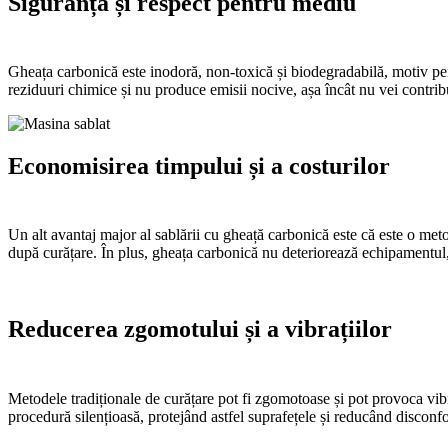
Siguranță și respect pentru mediu
Gheața carbonică este inodoră, non-toxică și biodegradabilă, motiv pen
reziduuri chimice și nu produce emisii nocive, așa încât nu vei contrib
Economisirea timpului și a costurilor
Un alt avantaj major al sablării cu gheață carbonică este că este o m
după curățare. În plus, gheața carbonică nu deteriorează echipamentul, 
Reducerea zgomotului și a vibrațiilor
Metodele tradiționale de curățare pot fi zgomotoase și pot provoca vibr
procedură silențioasă, protejând astfel suprafețele și reducând disconfo