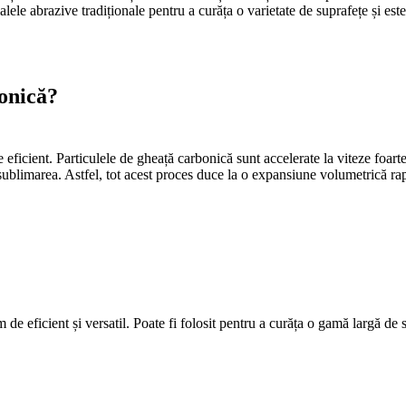
ele abrazive tradiționale pentru a curăța o varietate de suprafețe și este 
onică?
 eficient. Particulele de gheață carbonică sunt accelerate la viteze foart
c sublimarea. Astfel, tot acest proces duce la o expansiune volumetrică r
e eficient și versatil. Poate fi folosit pentru a curăța o gamă largă de s