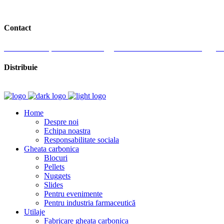
Contact
J. Honterus 37, 551019 Medias
Romania
+ 40 727 358 555
Lu
Distribuie
Home
Despre noi
Echipa noastra
Responsabilitate sociala
Gheata carbonica
Blocuri
Pellets
Nuggets
Slides
Pentru evenimente
Pentru industria farmaceutică
Utilaje
Fabricare gheata carbonica