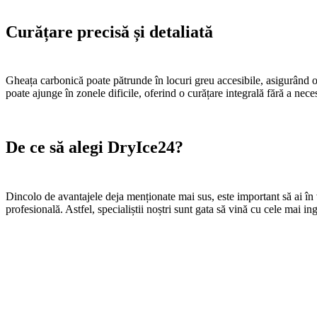
Curățare precisă și detaliată
Gheața carbonică poate pătrunde în locuri greu accesibile, asigurând o
poate ajunge în zonele dificile, oferind o curățare integrală fără a ne
De ce să alegi DryIce24?
Dincolo de avantajele deja menționate mai sus, este important să ai î
profesională. Astfel, specialiștii noștri sunt gata să vină cu cele mai in