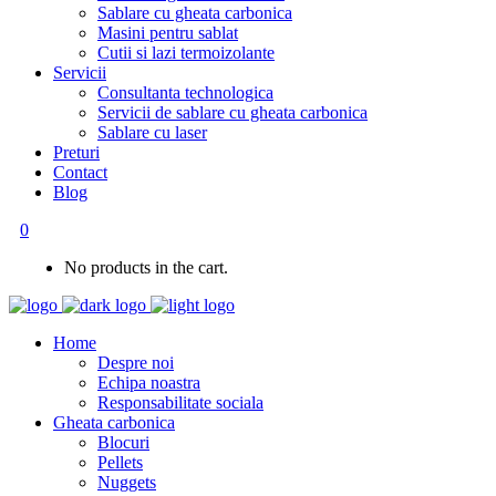
Sablare cu gheata carbonica
Masini pentru sablat
Cutii si lazi termoizolante
Servicii
Consultanta technologica
Servicii de sablare cu gheata carbonica
Sablare cu laser
Preturi
Contact
Blog
0
No products in the cart.
Home
Despre noi
Echipa noastra
Responsabilitate sociala
Gheata carbonica
Blocuri
Pellets
Nuggets