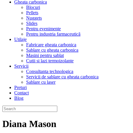
Gheata carbonica
Blocuri
Pellets
Nuggets
Slides
Pentru evenimente
Pentru industria farmaceutică
Utilaje
Fabricare gheata carbonica
Sablare cu gheata carbonica
Masini pentru sablat
Cutii si lazi termoizolante
Servicii
Consultanta technologica
Servicii de sablare cu gheata carbonica
Sablare cu laser
Preturi
Contact
Blog
Diana Mason