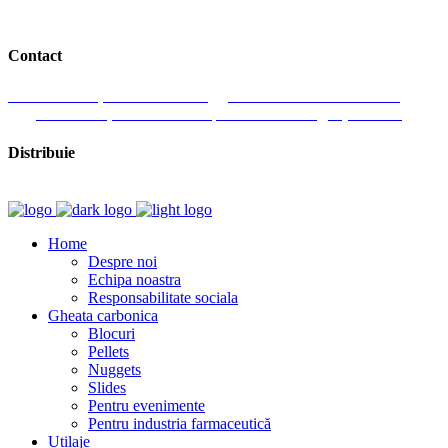
Contact
J. Honterus 37, 551019 Medias
Romania
+ 40 727 358 555
Luni-Vineri, 9:00 am-18:00 pm
Email: office@dryice24.ro
Distribuie
Home
Despre noi
Echipa noastra
Responsabilitate sociala
Gheata carbonica
Blocuri
Pellets
Nuggets
Slides
Pentru evenimente
Pentru industria farmaceutică
Utilaje