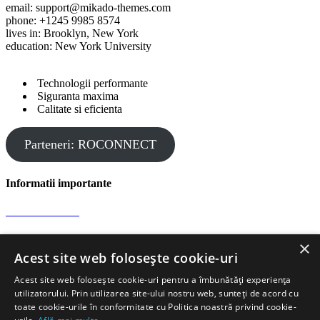
email: support@mikado-themes.com
phone: +1245 9985 8574
lives in: Brooklyn, New York
education: New York University
Technologii performante
Siguranta maxima
Calitate si eficienta
Parteneri: ROCONNECT
Informatii importante
Confidentialitate
×
Protectia datelor
Acest site web folosește cookie-uri
Acest site web folosește cookie-uri pentru a îmbunătăți experiența
Informatii de contact
utilizatorului. Prin utilizarea site-ului nostru web, sunteți de acord cu
toate cookie-urile în conformitate cu Politica noastră privind cookie-