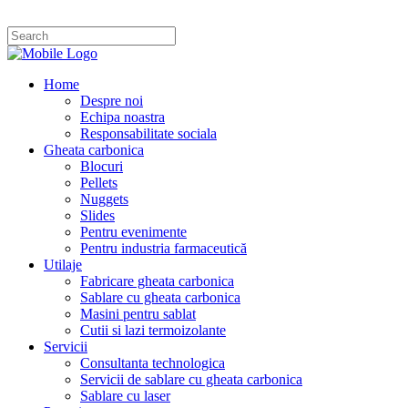
Home
Despre noi
Echipa noastra
Responsabilitate sociala
Gheata carbonica
Blocuri
Pellets
Nuggets
Slides
Pentru evenimente
Pentru industria farmaceutică
Utilaje
Fabricare gheata carbonica
Sablare cu gheata carbonica
Masini pentru sablat
Cutii si lazi termoizolante
Servicii
Consultanta technologica
Servicii de sablare cu gheata carbonica
Sablare cu laser