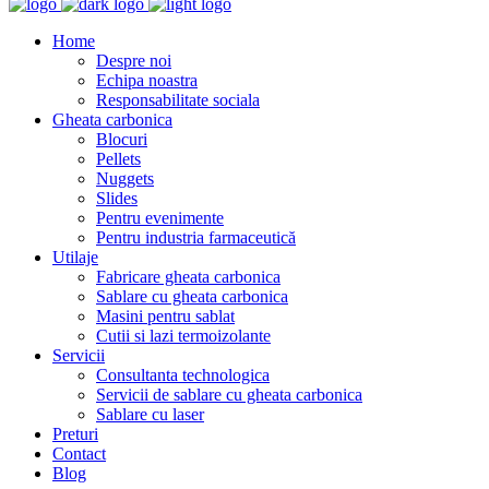
Home
Despre noi
Echipa noastra
Responsabilitate sociala
Gheata carbonica
Blocuri
Pellets
Nuggets
Slides
Pentru evenimente
Pentru industria farmaceutică
Utilaje
Fabricare gheata carbonica
Sablare cu gheata carbonica
Masini pentru sablat
Cutii si lazi termoizolante
Servicii
Consultanta technologica
Servicii de sablare cu gheata carbonica
Sablare cu laser
Preturi
Contact
Blog