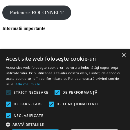
Parteneri: ROCONNECT
Informatii importante
Confidentialitate
×
Protectia datelor
Acest site web folosește cookie-uri
Acest site web folosește cookie-uri pentru a îmbunătăți experiența
Informatii de contact
utilizatorului. Prin utilizarea site-ului nostru web, sunteți de acord cu
toate cookie-urile în conformitate cu Politica noastră privind cookie-
urile.
Află mai multe
Comandă rapidă gheață carbonică
STRICT NECESARE
DE PERFORMANȚĂ
Str. J. Honterus 37, 551019 Medias
Romania
+ 40 727
358 555
Luni-Vineri, 9:00am-18:00pm
Email:
DE TARGETARE
DE FUNCŢIONALITATE
office@dryice24.ro
NECLASIFICATE
Puncte de lucru sau distributie
ARATĂ DETALIILE