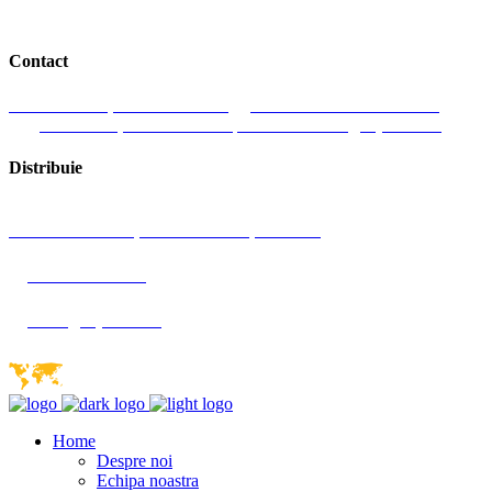
Contact
J. Honterus 37, 551019 Medias
Romania
+ 40 727 358 555
Luni-Vineri, 9:00 am-18:00 pm
Email: office@dryice24.ro
Distribuie
Str. J. Honterus 37, 551019 Medias, Romania
+40 727 358 555
office@dryice24.ro
Home
Despre noi
Echipa noastra