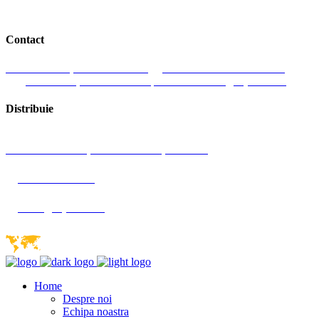
Contact
J. Honterus 37, 551019 Medias
Romania
+ 40 727 358 555
Luni-Vineri, 9:00 am-18:00 pm
Email: office@dryice24.ro
Distribuie
Str. J. Honterus 37, 551019 Medias, Romania
+40 727 358 555
office@dryice24.ro
Home
Despre noi
Echipa noastra