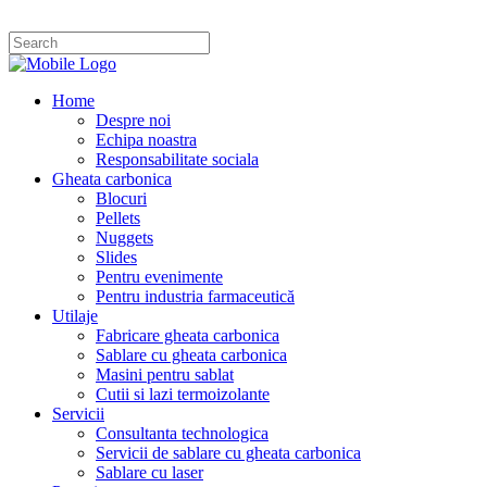
Home
Despre noi
Echipa noastra
Responsabilitate sociala
Gheata carbonica
Blocuri
Pellets
Nuggets
Slides
Pentru evenimente
Pentru industria farmaceutică
Utilaje
Fabricare gheata carbonica
Sablare cu gheata carbonica
Masini pentru sablat
Cutii si lazi termoizolante
Servicii
Consultanta technologica
Servicii de sablare cu gheata carbonica
Sablare cu laser