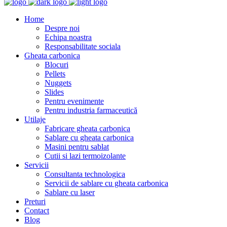
Home
Despre noi
Echipa noastra
Responsabilitate sociala
Gheata carbonica
Blocuri
Pellets
Nuggets
Slides
Pentru evenimente
Pentru industria farmaceutică
Utilaje
Fabricare gheata carbonica
Sablare cu gheata carbonica
Masini pentru sablat
Cutii si lazi termoizolante
Servicii
Consultanta technologica
Servicii de sablare cu gheata carbonica
Sablare cu laser
Preturi
Contact
Blog